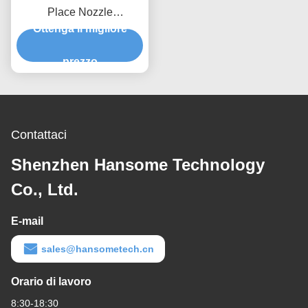
Place Nozzle
Succionamento di chip
Ottenga il migliore
SMD posizionamento sul
prezzo
PCB
Contattaci
Shenzhen Hansome Technology
Co., Ltd.
E-mail
sales@hansometech.cn
Orario di lavoro
8:30-18:30