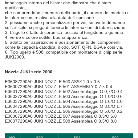
imballaggio interno del blister che dimostra che è stato
qualificato,
che comprendono il numero della parte, il numero del modello e
le informazioni relative alla data dell'ispezione.
2, possiamo anche personalizzare per voi, se avete domande
sull'articolo, si prega di fornirci le informazioni di fabbricazione.
3, L'ugello è fatto di ceramica, acciaio al tungsteno e gomma.
4, verde e colore sottile, buona apparenza.
5, adatto per aspirazione e posizionamento dei componenti,
come la capacità catodica, diodo, SOT, QFN, BGA e così via.
6, Tipo ugello è 508, compatibile con montatore di chip serie
JUKI2000.
Nozzle JUKI serie 2000
E36087290A0 JUKI NOZZLE 500 ASSY.1.0 x 0.5
E36007290A0 JUKI NOZZLE 501 ASSEMBLY 0,7 × 0.4
E36017290A0 JUKI NOZZLE 502 Assemblaggio O 0,7/O 0.4
E36027290A0 JUKI NOZZLE 503 Assemblaggio O 1.0/O 0.6
E36037290A0 JUKI NOZZLE 504 Assemblaggio O 1.6/O 1.0
E36047290A0 JUKI NOZZLE 505 Assemblaggio O 3.5/O 1.7
E36057290A0 JUKI NOZZLE 506 Assemblaggio O 5.0/O 3.2
E36067290A0 JUKI NOZZLE 507 Assemblea O 8.5/O 5.0
E36077290A0 JUKI NOZZLE 508 Assemblea O 9.5/O 8.0