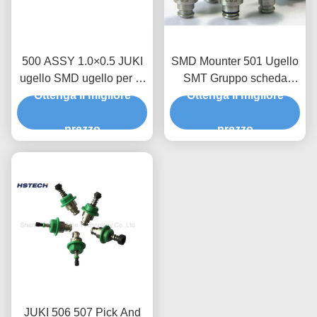
500 ASSY 1.0×0.5 JUKI
SMD Mounter 501 Ugello
ugello SMD ugello per la
SMT Gruppo scheda
linea di produzione SMT
Ottenga il migliore
PCB Ugello FUJI Nxt
Ottenga il migliore
prezzo
prezzo
JUKI 506 507 Pick And