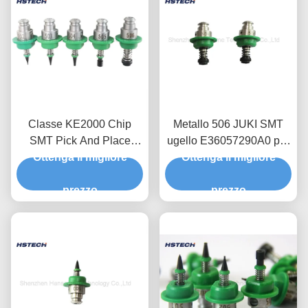
Classe KE2000 Chip
Metallo 506 JUKI SMT
SMT Pick And Place
ugello E36057290A0 per
Nozzle JUKI 502 503 504
Ottenga il migliore
componenti SMD di
Ottenga il migliore
505
aspirazione
prezzo
prezzo