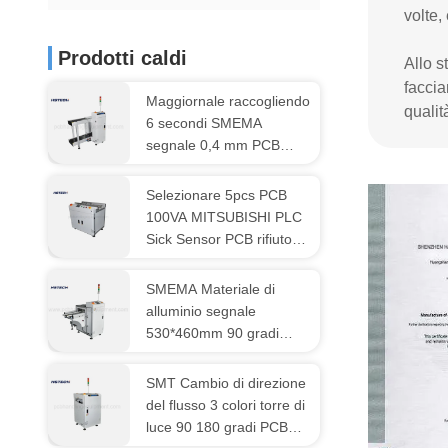
volte,
Prodotti caldi
Allo s
faccia
Maggiornale raccogliendo
qualit
6 secondi SMEMA
segnale 0,4 mm PCB
caricatore Hanling
Machine
Selezionare 5pcs PCB
100VA MITSUBISHI PLC
Sick Sensor PCB rifiuto
trasportatore
SMEMA Materiale di
alluminio segnale
530*460mm 90 gradi
apparecchiatura di
scarico PCB
SMT Cambio di direzione
del flusso 3 colori torre di
luce 90 180 gradi PCB