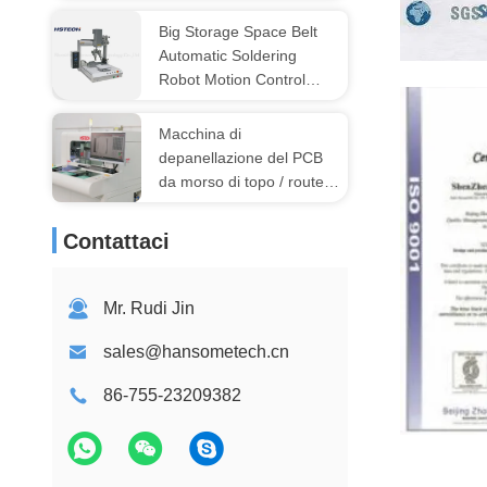
girare trasportatore
Big Storage Space Belt
Automatic Soldering
ISO
Robot Motion Control
Doppia testa
Macchina di
depanellazione del PCB
da morso di topo / router
automatico per PCB con
mandrino a 60000 giri al
Contattaci
minuto
Mr. Rudi Jin
sales@hansometech.cn
86-755-23209382
ISO9001