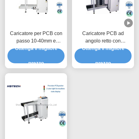
Caricatore per PCB con
Caricatore PCB ad
passo 10-40mm e
angolo retto con
SMEMA per selezione
Ottenga il migliore
adattamento flessibile e
Ottenga il migliore
flessibile della quantità di
tempo di caricamento di 6
caricatori
prezzo
secondi per linee di
prezzo
produzione SMT