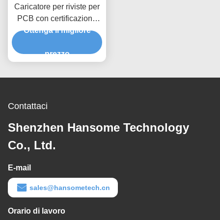
Caricatore per riviste per
PCB con certificazione
CE e garanzia di nessuna
Ottenga il migliore
rottura del PCB per
larghezze da 250 a 460
prezzo
mm
Contattaci
Shenzhen Hansome Technology
Co., Ltd.
E-mail
sales@hansometech.cn
Orario di lavoro