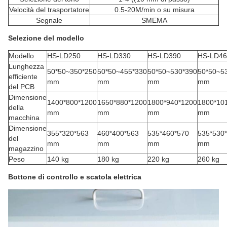
Velocità del trasportatore
0.5-20M/min o su misura
Segnale
SMEMA
Selezione del modello
Modello
HS-LD250
HS-LD330
HS-LD390
HS-LD46
Lunghezza
50*50~350*250
50*50~455*330
50*50~530*390
50*50~5
efficiente
mm
mm
mm
mm
del PCB
Dimensione
1400*800*1200
1650*880*1200
1800*940*1200
1800*10
della
mm
mm
mm
mm
macchina
Dimensione
355*320*563
460*400*563
535*460*570
535*530
del
mm
mm
mm
mm
magazzino
Peso
140 kg
180 kg
220 kg
260 kg
Bottone di controllo e scatola elettrica