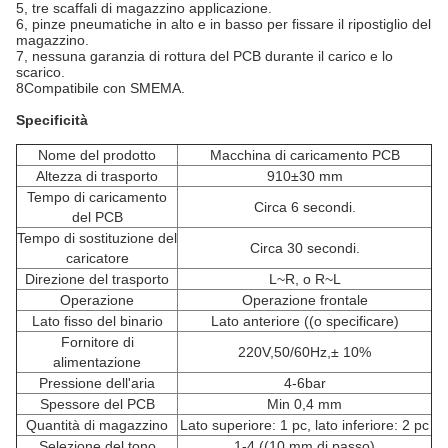
5, tre scaffali di magazzino applicazione.
6, pinze pneumatiche in alto e in basso per fissare il ripostiglio del
magazzino.
7, nessuna garanzia di rottura del PCB durante il carico e lo
scarico.
8Compatibile con SMEMA.
Specificità
Nome del prodotto
Macchina di caricamento PCB
Altezza di trasporto
910±30 mm
Tempo di caricamento
Circa 6 secondi.
del PCB
Tempo di sostituzione del
Circa 30 secondi.
caricatore
Direzione del trasporto
L~R, o R~L
Operazione
Operazione frontale
Lato fisso del binario
Lato anteriore ((o specificare)
Fornitore di
220V,50/60Hz,± 10%
alimentazione
Pressione dell'aria
4-6bar
Spessore del PCB
Min 0,4 mm
Quantità di magazzino
Lato superiore: 1 pc, lato inferiore: 2 pc
Selezione del tono
1-4 ((10 mm di passo)